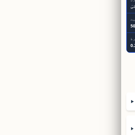
یٰ
یت
5
رط
0.