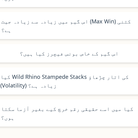
اس گیم میں زیادہ سے زیادہ جیت (Max Win) کتنی
ہے؟
اس گیم کے خاص بونس فیچرز کیا ہیں؟
کیا Wild Rhino Stampede Stacks کی اتار چڑھاؤ
(Volatility) زیادہ ہے؟
کیا میں اسے حقیقی رقم خرچ کیے بغیر آزما سکتا
ہوں؟