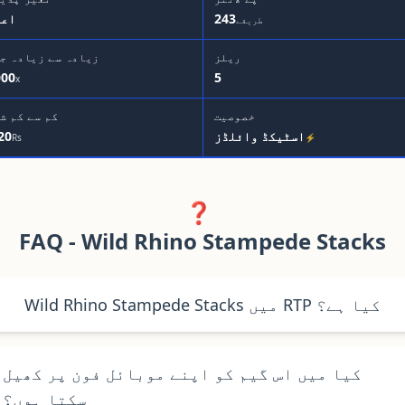
243
اعل
طریقے
ریلز
زیادہ سے زیادہ ج
000
5
x
خصوصیت
کم سے کم ش
اسٹیکڈ وائلڈز
20
Rs
⚡
❓
FAQ - Wild Rhino Stampede Stacks
Wild Rhino Stampede Stacks میں RTP کیا ہے؟
کیا میں اس گیم کو اپنے موبائل فون پر کھیل
سکتا ہوں؟