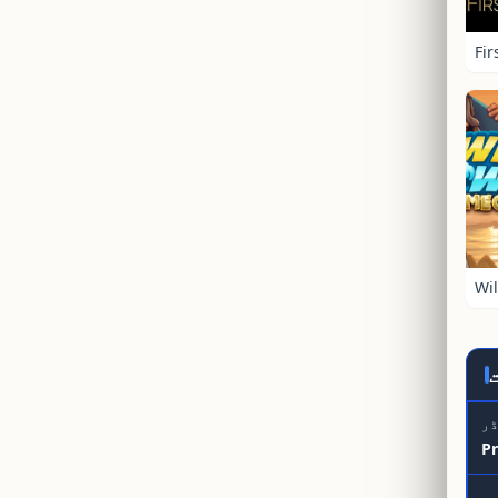
ر
Pr
ری