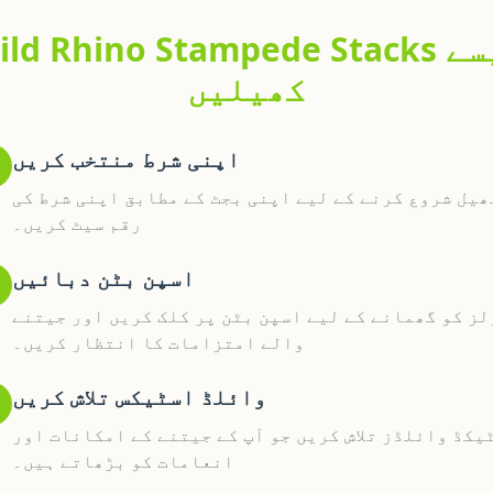
Wild Rhino Stampede Stacks کی
کھیلیں
اپنی شرط منتخب کریں
ھیل شروع کرنے کے لیے اپنی بجٹ کے مطابق اپنی شرط کی
رقم سیٹ کریں۔
اسپن بٹن دبائیں
لز کو گھمانے کے لیے اسپن بٹن پر کلک کریں اور جیتنے
والے امتزامات کا انتظار کریں۔
وائلڈ اسٹیکس تلاش کریں
یکڈ وائلڈز تلاش کریں جو آپ کے جیتنے کے امکانات اور
انعامات کو بڑھاتے ہیں۔