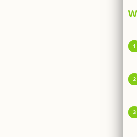
سے
1
2
3