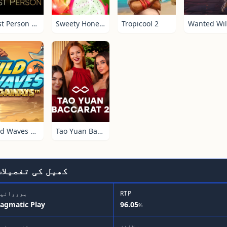
First Person Baccarat
Sweety Honey Fruity
Tropicool 2
Wild Waves Megaways
Tao Yuan Baccarat 2
کھیل کی تفصیلات
RTP
پرووائیڈ
agmatic Play
96.05
%
پے لائنز
تغیر پذی