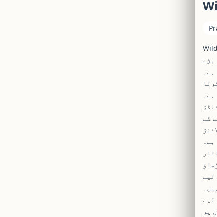
Wi
Pr
 افریقہ کے
 بڑے
فکس اور ہموار گیم
کرتا
ہے۔
چر ہے،
ے کے
ائنز
 ہے۔
اتار
پ کو چیلنج کرے گی۔ یہاں چھوٹے انعامات کے ساتھ ساتھ
 لیے
ہیں۔
ٹمائز کیا ہے۔
Wild 