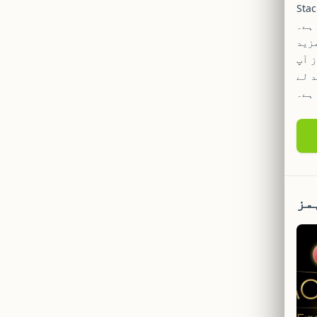
ہی معیار اور رفتار محسوس کر سکتے ہیں جو ڈیسک
 ہے۔
مزید
ز آپ
د لے
 ہے۔
مز