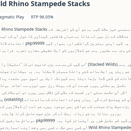
ld Rhino Stampede Stacks
agmatic Play
RTP 96.05%
Wild Rhino Stampede Stacks ایک سنسنی خیز سلاٹ گیم ہے جو آپ کو
جنگلات کے دل میں لے جاتا ہے جہاں طاقتور گینڈوں کا غول آپ کے لیے
انعامات لاتا ہے۔ pkp99999 پر یہ گیم اپنی بہترین گرا
کی وجہ سے مشہور ہے، جو کھلاڑیوں کو ایک حقیقی سفاری تجربہ فراہم 
اس گیم کی سب سے بڑی خاصیت اس کا 'اسٹیکڈ وائلڈز' (Stacked Wilds) فی
جو ریلز پر ایک ساتھ کئی وائلڈ سمبلز لا سکتا ہے۔ یہ میکانزم جیتن
انات کو کئی گنا بڑھا دیتا ہے، کیونکہ ایک ہی اسپن میں متعدد پے ل
مکمل ہو سکتی ہیں، جس سے آپ کے بینک رول میں تیزی سے اضافہ ہوتا
اگر آپ حکمت عملی اور قسمت کے ملاپ کی تلاش میں ہیں، تو اس سلاٹ کی 
چڑھاؤ (volatility) آ
بڑے جیک پاٹ جیتنے کے مواقع بھی موجود ہیں، جو اسے ان کھلاڑیوں کے
موزوں بناتا ہے جو زیادہ رسک لے کر بڑی جیت حاصل کرنا چاہتے 
موبائل صارفین کے لیے pkp99999 نے اس گیم کو مکمل طور پر آپ
آپ کسی بھی جگہ، کسی بھی وقت اپنے اسمارٹ فون پر Rhino Stampede