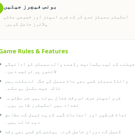
بونس فیچرز جیتیں
اسکیٹر سمبلز جمع کر کے فری اسپنز اور خصوصی ملٹی
پلائرز حاصل کریں۔
Game Rules & Features
جیتنے کے لیے یکسانیت رکھنے والے سمبلز کو ادائیگی
لائنوں پر ترتیب دیں۔
وائلڈ سمبلز کسی بھی عام سمبل کی جگہ لے سکتے ہیں
تاکہ جیت مکمل ہو سکے۔
فری اسپنز صرف اس وقت فعال ہوتے ہیں جب مطلوبہ
تعداد میں اسکیٹرز ظاہر ہوں۔
تمام شرطیں اور انعامات گیم کے پے ٹیبل کے مطابق
دیے جاتے ہیں۔
کھیل کے دوران حاصل کردہ بیلنس کو کسی بھی وقت