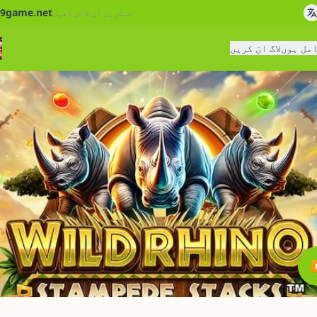
9game.net
بہترین آن لائن کھیل
امل ہوں
لاگ ان کریں