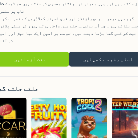
Stacks کھیل سکتے ہیں اور و
ٹاپ پر ملتی
گیم میں موجود بونس راؤنڈز اور فری اسپنز کھلاڑیوں کے تجربے کو 
سپ بناتے ہیں۔ جب آپ بونس مرحلے میں داخل ہوتے ہیں، تو ملٹی پلائر
جیت کو کئی گنا بڑھا دیتے ہیں، جس سے ہر اسپن ایک نیا جوش اور امی
کر آتا
اصلی رقم سے کھیلیں
مفت آزمائیں
ملتے جلتے گی