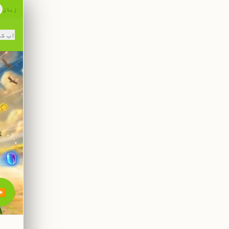
زبان
اب ش
▶