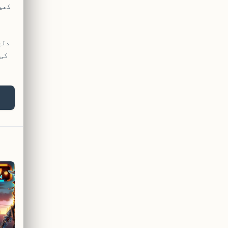
دلچ
کی 