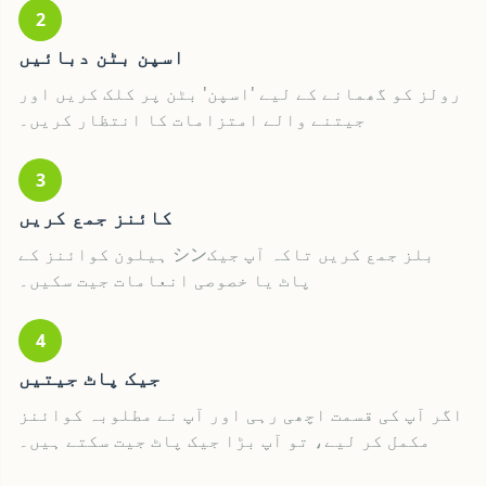
2
اسپن بٹن دبائیں
رولز کو گھمانے کے لیے 'اسپن' بٹن پر کلک کریں اور
جیتنے والے امتزامات کا انتظار کریں۔
3
کائنز جمع کریں
ہیلون کوائنز کے シンبلز جمع کریں تاکہ آپ جیک
پاٹ یا خصوصی انعامات جیت سکیں۔
4
جیک پاٹ جیتیں
اگر آپ کی قسمت اچھی رہی اور آپ نے مطلوبہ کوائنز
مکمل کر لیے، تو آپ بڑا جیک پاٹ جیت سکتے ہیں۔