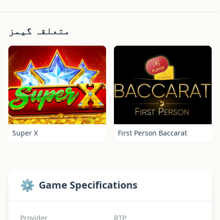
متعلقہ گیمز
Super X
First Person Baccarat
⚙️
Game Specifications
Provider
RTP