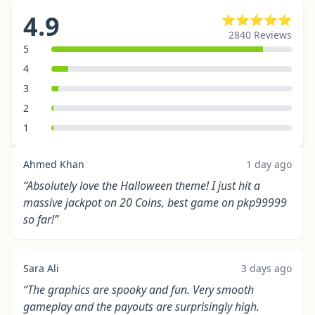
4.9
⭐⭐⭐⭐⭐
2840 Reviews
5
4
3
2
1
Ahmed Khan
1 day ago
“Absolutely love the Halloween theme! I just hit a
massive jackpot on 20 Coins, best game on pkp99999
so far!”
Sara Ali
3 days ago
“The graphics are spooky and fun. Very smooth
gameplay and the payouts are surprisingly high.