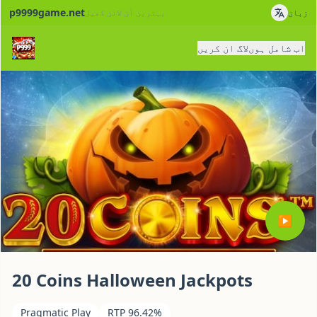
p9999game.net
زبان
بہترین آن لائن کھیل
اب شامل ہوں
لاگ ان کریں
▶
20 Coins Halloween Jackpots
Pragmatic Play
RTP 96.42%