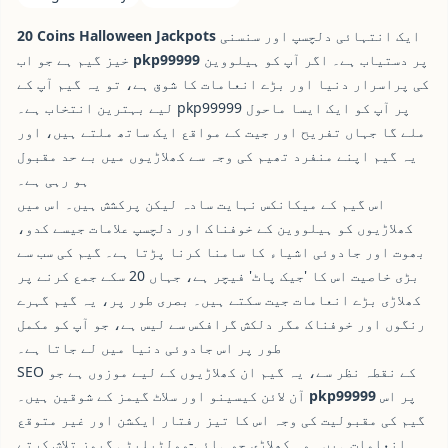
ایک انتہائی دلچسپ اور سنسنی
20 Coins Halloween Jackpots
پر دستیاب ہے۔ اگر آپ کو ہیلووین
pkp99999
خیز گیم ہے جو اب
کی پراسرار دنیا اور بڑے انعامات کا شوق ہے، تو یہ گیم آپ کے
لیے بہترین انتخاب ہے۔ pkp99999 پر آپ کو ایک ایسا ماحول
ملے گا جہاں تفریح اور جیت کے مواقع ایک ساتھ ملتے ہیں، اور
یہ گیم اپنے منفرد تھیم کی وجہ سے کھلاڑیوں میں بے حد مقبول
ہو رہی ہے۔
اس گیم کے میکانکس نہایت سادہ لیکن پرکشش ہیں۔ اس میں
کھلاڑیوں کو ہیلووین کے خوفناک اور دلچسپ علامات جیسے کدو،
بھوت اور جادوئی اشیاء کا سامنا کرنا پڑتا ہے۔ گیم کی سب سے
بڑی خاصیت اس کا 'جیک پاٹ' فیچر ہے، جہاں 20 سکے جمع کرنے پر
کھلاڑی بڑے انعامات جیت سکتے ہیں۔ بصری طور پر، یہ گیم گہرے
رنگوں اور خوفناک مگر دلکش گرافکس سے لیس ہے، جو آپ کو مکمل
طور پر اس جادوئی دنیا میں لے جاتا ہے۔
SEO کے نقطہ نظر سے، یہ گیم ان کھلاڑیوں کے لیے موزوں ہے جو
پر اس
pkp99999
آن لائن کیسینو اور سلاٹ گیمز کے شوقین ہیں۔
گیم کی مقبولیت کی وجہ اس کا تیز رفتار ایکشن اور غیر متوقع
انعامات ہیں۔ وہ کھلاڑی جو ہائی-وولٹیلیٹی گیمز تلاش کرتے