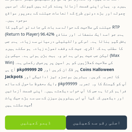
ہیں، وہ یہاں اپنی قسمت آزمانا پسند کرتے ہیں کیونکہ اس میں
چھوٹے اور بڑے دونوں طرح کے انعامات جیتنے کے بھرپور مواقع
موجود ہیں۔
جیتنے کی صلاحیت کے حوالے سے بات کی جائے تو اس گیم کا RTP
(Return to Player) 96.42% ہے، جو اسے ایک منصفانہ اور منافع
بخش گیم بناتا ہے۔ اس کی والٹیلیٹی درمیانی سے زیادہ ہے، جس
کا مطلب ہے کہ اگرچہ جیت کے وقفے تھوڑے زیادہ ہو سکتے ہیں،
لیکن جب جیت ہوتی ہے تو وہ بہت بڑی ہوتی ہے۔ میکس ون (Max
Win) کی صلاحیت کھلاڑیوں کو ہر اسپن پر پرجوش رکھتی ہے۔
پر لاگ ان کریں اور
20 Coins Halloween
pkp99999
آج ہی
کا تجربہ کریں۔ بہترین بونسز، تیز ادائیگی اور
Jackpots
ایک محفوظ ماحول کے ساتھ، pkp99999 آپ کو گیمنگ کا وہ تجربہ
فراہم کرتا ہے جس کا آپ خواب دیکھتے ہیں۔ اپنی قسمت آزمائیں
اور دیکھیں کہ کیا آپ اس ہیلووین سیزن کے سب سے بڑے جیک پاٹ
جیت سکتے ہیں!
اصلی رقم سے کھیلیں
ڈیمو کھیلیں