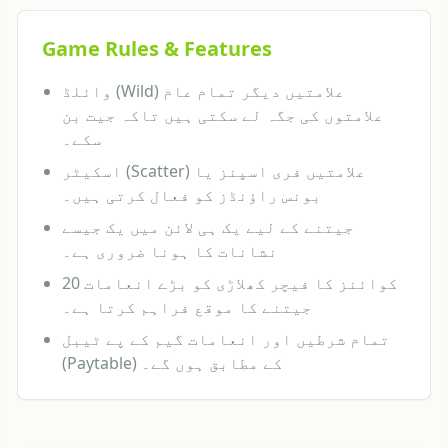
Game Rules & Features
وائلڈ (Wild) علامتیں دیگر تمام عام
علامتوں کی جگہ لے سکتی ہیں تاکہ جیت بن
سکے۔
اسکیٹر (Scatter) علامتیں فری اسپنز یا
بونس راؤنڈز کو فعال کرتی ہیں۔
جیتنے کے لیے یک ہی لائن میں یک جیسے
نشانات کا ہونا ضروری ہے۔
20 کوائنز کا فیچر کھلاڑی کو بڑے انعامات
جیتنے کا موقع فراہم کرتا ہے۔
تمام شرطیں اور انعامات گیم کے پے ٹیبل
(Paytable) کے مطابق ہوں گے۔