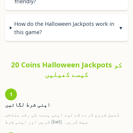
friendly?
How do the Halloween Jackpots work in
▼
this game?
20 Coins Halloween Jackpots کو
کیسے کھیلیں
1
اپنی شرط لگائیں
کھیل شروع کرنے کے لیے اپنی پسند کی رقم منتخب
کریں اور اپنی شرط (bet) سیٹ کریں۔